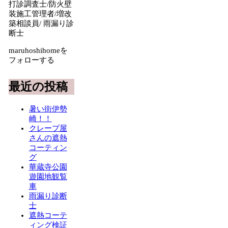
打診調査士/防火壁
装施工管理者/増改
築相談員/ 雨漏り診
断士
maruhoshihomeを
フォローする
最近の投稿
暑い街伊勢
崎！！
クレープ屋
さんの遮熱
コーティン
グ
華蔵寺公園
遊園地観覧
車
雨漏り診断
士
遮熱コーテ
ィング検証