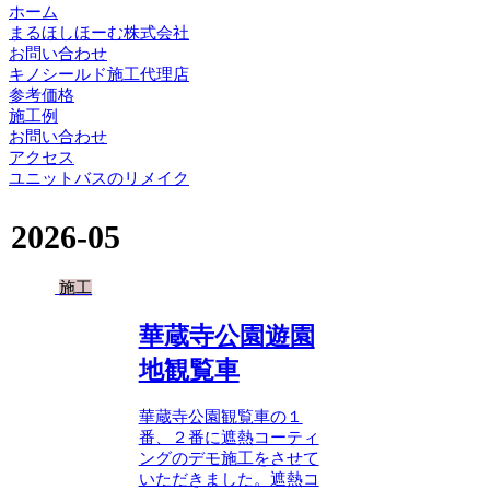
ホーム
まるほしほーむ株式会社
お問い合わせ
キノシールド施工代理店
参考価格
施工例
お問い合わせ
アクセス
ユニットバスのリメイク
2026-05
施工
華蔵寺公園遊園
地観覧車
華蔵寺公園観覧車の１
番、２番に遮熱コーティ
ングのデモ施工をさせて
いただきました。遮熱コ