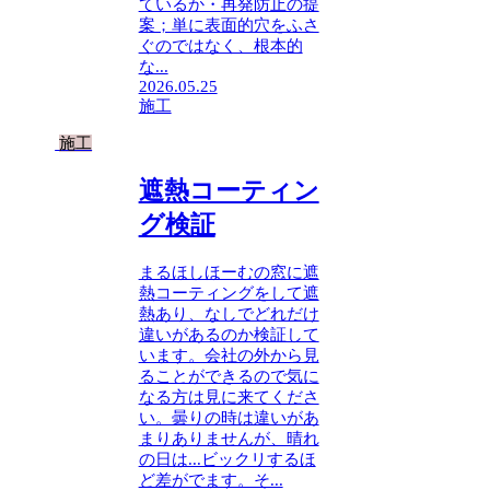
ているか・再発防止の提
案；単に表面的穴をふさ
ぐのではなく、根本的
な...
2026.05.25
施工
施工
遮熱コーティン
グ検証
まるほしほーむの窓に遮
熱コーティングをして遮
熱あり、なしでどれだけ
違いがあるのか検証して
います。会社の外から見
ることができるので気に
なる方は見に来てくださ
い。曇りの時は違いがあ
まりありませんが、晴れ
の日は...ビックリするほ
ど差がでます。そ...