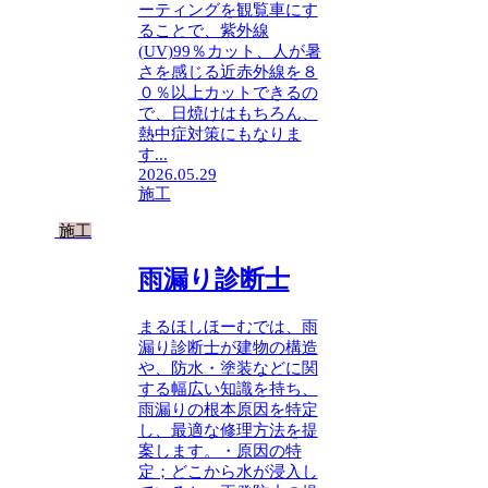
ーティングを観覧車にす
ることで、紫外線
(UV)99％カット、人が暑
さを感じる近赤外線を８
０％以上カットできるの
で、日焼けはもちろん、
熱中症対策にもなりま
す...
2026.05.29
施工
施工
雨漏り診断士
まるほしほーむでは、雨
漏り診断士が建物の構造
や、防水・塗装などに関
する幅広い知識を持ち、
雨漏りの根本原因を特定
し、最適な修理方法を提
案します。・原因の特
定；どこから水が浸入し