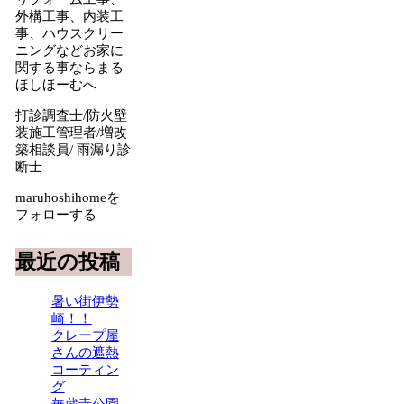
外構工事、内装工
事、ハウスクリー
ニングなどお家に
関する事ならまる
ほしほーむへ
打診調査士/防火壁
装施工管理者/増改
築相談員/ 雨漏り診
断士
maruhoshihomeを
フォローする
最近の投稿
暑い街伊勢
崎！！
クレープ屋
さんの遮熱
コーティン
グ