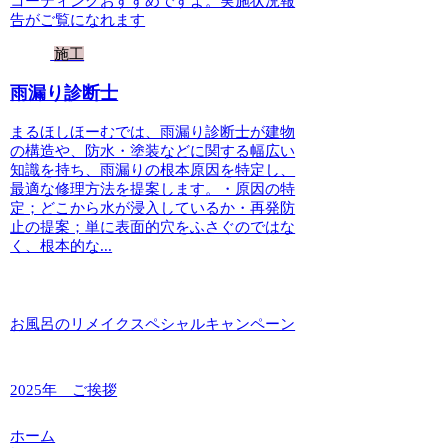
コーティングおすすめですよ。実施状況報
告がご覧になれます
施工
雨漏り診断士
まるほしほーむでは、雨漏り診断士が建物
の構造や、防水・塗装などに関する幅広い
知識を持ち、雨漏りの根本原因を特定し、
最適な修理方法を提案します。・原因の特
定；どこから水が浸入しているか・再発防
止の提案；単に表面的穴をふさぐのではな
く、根本的な...
お風呂のリメイクスペシャルキャンペーン
2025年 ご挨拶
ホーム