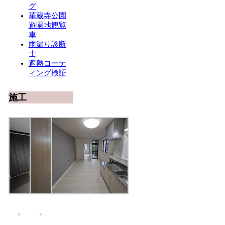
グ
華蔵寺公園
遊園地観覧
車
雨漏り診断
士
遮熱コーテ
ィング検証
施工