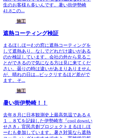
生のお客様も多いんです。暑い街伊勢崎
41.8この...
施工
遮熱コーティング検証
まるほしほーむの窓に遮熱コーティングを
して遮熱あり、なしでどれだけ違いがある
のか検証しています。会社の外から見るこ
とができるので気になる方は見に来てくだ
さい。曇りの時は違いがあまりありません
が、晴れの日は...ビックリするほど差がで
ます。そ...
施工
暑い街伊勢崎！！
去年８月に日本観測史上最高気温である４
１．８℃を記録した伊勢崎市『cool downい
せさき』官民共創プロジェクトまるほしほ
ーむも参加しています。暑さ対策なら遮熱