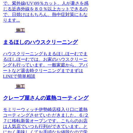
で、紫外線(UV)99％カット、人が暑さを感
じる近赤外線を８０％以上カットできるの
で、日焼けはもちろん、熱中症対策にもな
ります...
施工
まるほしのハウスクリーニング
ハウスクリーニングもまるほしほーむでま
るほしほーむでは、お家のハウスクリーニ
ングも行っています。一般家庭から、アパ
ートなど退去時クリーニングまでまずは
LINEで簡単相談
施工
クレープ屋さんの遮熱コーティング
モミリーウィッチ伊勢崎店様入り口に遮熱
コーティングさせていただきました。６/２
７に移転新装オープンです。こちらのお店
は人気店でいつも行列ができています。と
にかく美味しくてお手頃なお値段なので学