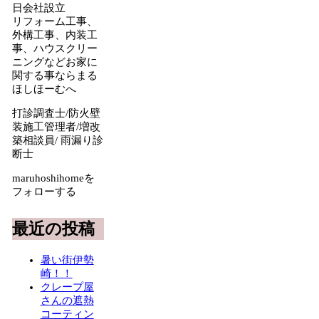
日会社設立
リフォーム工事、
外構工事、内装工
事、ハウスクリー
ニングなどお家に
関する事ならまる
ほしほーむへ
打診調査士/防火壁
装施工管理者/増改
築相談員/ 雨漏り診
断士
maruhoshihomeを
フォローする
最近の投稿
暑い街伊勢
崎！！
クレープ屋
さんの遮熱
コーティン