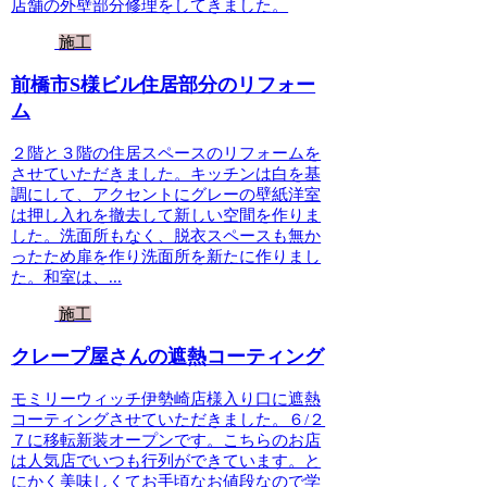
店舗の外壁部分修理をしてきました。
施工
前橋市S様ビル住居部分のリフォー
ム
２階と３階の住居スペースのリフォームを
させていただきました。キッチンは白を基
調にして、アクセントにグレーの壁紙洋室
は押し入れを撤去して新しい空間を作りま
した。洗面所もなく、脱衣スペースも無か
ったため扉を作り洗面所を新たに作りまし
た。和室は、...
施工
クレープ屋さんの遮熱コーティング
モミリーウィッチ伊勢崎店様入り口に遮熱
コーティングさせていただきました。６/２
７に移転新装オープンです。こちらのお店
は人気店でいつも行列ができています。と
にかく美味しくてお手頃なお値段なので学