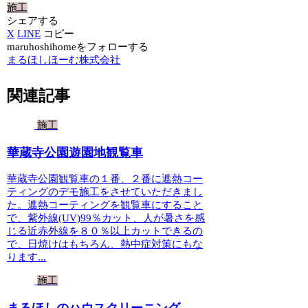
施工
シェアする
X
LINE
コピー
maruhoshihomeをフォローする
まるほしほーむ株式会社
関連記事
施工
華蔵寺公園遊園地観覧車
華蔵寺公園観覧車の１番、２番に遮熱コー
ティングのデモ施工をさせていただきまし
た。遮熱コーティングを観覧車にすること
で、紫外線(UV)99％カット、人が暑さを感
じる近赤外線を８０％以上カットできるの
で、日焼けはもちろん、熱中症対策にもな
ります...
施工
まるほしのハウスクリーニング