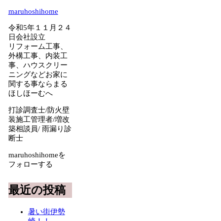
maruhoshihome
令和5年１１月２４
日会社設立
リフォーム工事、
外構工事、内装工
事、ハウスクリー
ニングなどお家に
関する事ならまる
ほしほーむへ
打診調査士/防火壁
装施工管理者/増改
築相談員/ 雨漏り診
断士
maruhoshihomeを
フォローする
最近の投稿
暑い街伊勢
崎！！