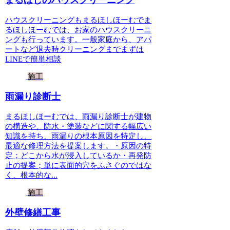
ハウスクリーニングもまるほしほーむでま
るほしほーむでは、お家のハウスクリーニ
ングも行っています。一般家庭から、アパ
ートなど退去時クリーニングまでまずは
LINEで簡単相談
施工
雨漏り診断士
まるほしほーむでは、雨漏り診断士が建物
の構造や、防水・塗装などに関する幅広い
知識を持ち、雨漏りの根本原因を特定し、
最適な修理方法を提案します。・原因の特
定；どこから水が浸入しているか・再発防
止の提案；単に表面的穴をふさぐのではな
く、根本的な...
施工
外壁修繕工事