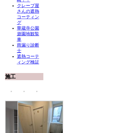
クレープ屋
さんの遮熱
コーティン
グ
華蔵寺公園
遊園地観覧
車
雨漏り診断
士
遮熱コーテ
ィング検証
施工